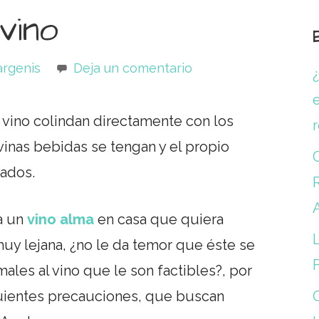
vino
argenis
Deja un comentario
e
l vino colindan directamente con los
vinas bebidas se tengan y el propio
dados.
R
a un
vino alma
en casa que quiera
L
uy lejana, ¿no le da temor que éste se
ales al vino que le son factibles?, por
iguientes precauciones, que buscan