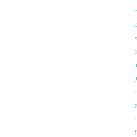
j
j
a