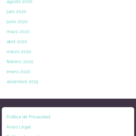
agosto 2020
julio 2020
junio 2020
mayo 2020
abril 2020
marzo 2020
febrero 2020
enero 2020
diciembre 2019
Política de Privacidad
Aviso Legal