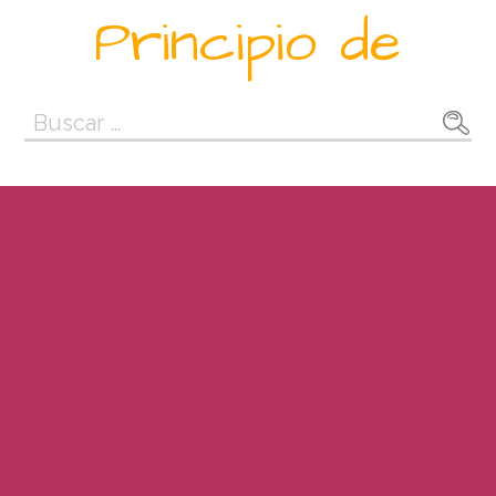
Saltar
Principio de
al
contenido
Buscar: