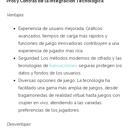
Pros y Contras de la Integración Tecnológica
Ventajas:
Experiencia de usuario mejorada: Gráficos
avanzados, tiempos de carga más rápidos y
funciones de juego innovadoras contribuyen a una
experiencia de jugador más rica.
Seguridad: Los métodos modernos de cifrado y las
tecnologías de
transacciones
seguras protegen los
datos y fondos de los usuarios.
Diversas opciones de juego: La tecnología ha
facilitado una gama más amplia de juegos, desde
tragamonedas de realidad virtual hasta juegos con
crupier en vivo, atendiendo a las variadas
preferencias de los jugadores.
Desventajas: