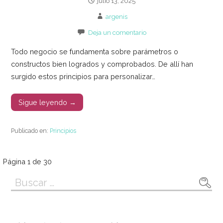
julio 13, 2025
argenis
Deja un comentario
Todo negocio se fundamenta sobre parámetros o
constructos bien logrados y comprobados. De allí han
surgido estos principios para personalizar…
Sigue leyendo →
Publicado en:
Principios
Navegación
Página 1 de 30
Buscar:
por