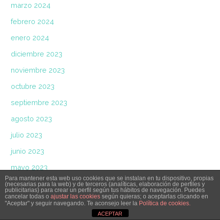
marzo 2024
febrero 2024
enero 2024
diciembre 2023
noviembre 2023
octubre 2023
septiembre 2023
agosto 2023
julio 2023
junio 2023
mayo 2023
Para mantener esta web uso cookies que se instalan en tu dispositivo, propias
abril 2023
(necesarias para la web) y de terceros (analíticas, elaboración de perfiles y
publicitarias) para crear un perfil según tus hábitos de navegación. Puedes
cancelar todas o
ajustar las cookies
según quieras; o aceptarlas clicando en
marzo 2023
"Aceptar" y seguir navegando. Te aconsejo leer la
Política de cookies.
ACEPTAR
febrero 2023