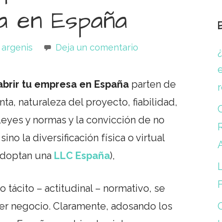
a en España
argenis
Deja un comentario
e
 abrir tu empresa en España
parten de
ta, naturaleza del proyecto, fiabilidad,
leyes y normas y la convicción de no
R
no la diversificación física o virtual
 adoptan una
LLC España
),
L
ácito – actitudinal – normativo, se
er negocio. Claramente, adosando los