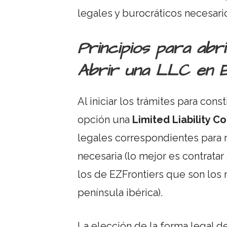
legales y burocráticos necesari
Principios para abr
Abrir una LLC en 
Al iniciar los trámites para con
opción una
Limited Liability 
legales correspondientes para re
necesaria (lo mejor es contrata
los de EZFrontiers que son los m
península ibérica).
La elección de la forma legal de