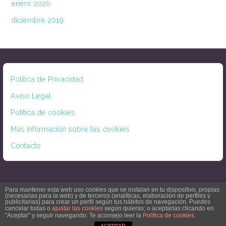
enero 2020
diciembre 2019
Política de Privacidad
Aviso Legal
Política de cookies
Más información sobre las cookies
Contacto
Para mantener esta web uso cookies que se instalan en tu dispositivo, propias
(necesarias para la web) y de terceros (analíticas, elaboración de perfiles y
publicitarias) para crear un perfil según tus hábitos de navegación. Puedes
cancelar todas o
ajustar las cookies
según quieras; o aceptarlas clicando en
Copyright © 2026 Principio de — Scribbles Plantilla de WordPress por
GoDaddy
"Aceptar" y seguir navegando. Te aconsejo leer la
Política de cookies.